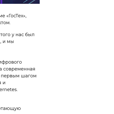
е «ГосТех»,
том.
того у нас был
, и мы
ифрового
а современная
у первым шагом
я и
rnetes.
ботающую