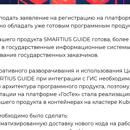
 подать заявление на регистрацию на платформ
жно обладать уже готовым программным продук
ашего продукта SMARTIUS GUIDE готова, более 
 в государственные информационные системы
вания государственных заказчиков.
ративного разворачивания и использования Ц
TIUS GUIDE при интеграции с ГИС необходим
 архитектура программного продукта, поэтом
тации на платформе «ГосТех» стала реализаци
шего продукта в контейнерах на кластере Kube
еобходимо было сделать:
томатизированную доставку нового кода на ра